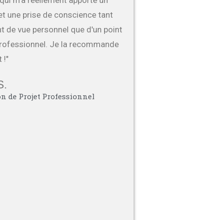
 qui m'a réellement apporté un
et une prise de conscience tant
nt de vue personnel que d'un point
professionnel. Je la recommande
 !"
S.
on de Projet Professionnel