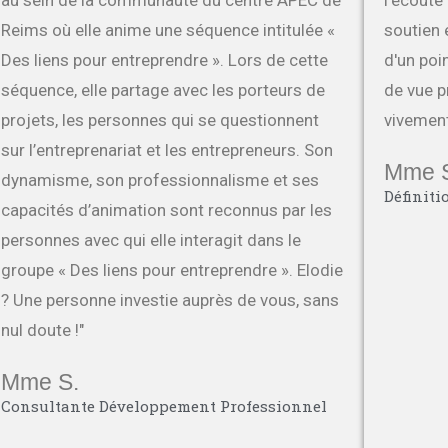
au sein de la communauté du centre APEC de
l'écoute
Reims où elle anime une séquence intitulée «
soutien 
Des liens pour entreprendre ». Lors de cette
d'un poi
séquence, elle partage avec les porteurs de
de vue 
projets, les personnes qui se questionnent
vivement
sur l’entreprenariat et les entrepreneurs. Son
Mme 
dynamisme, son professionnalisme et ses
Définiti
capacités d’animation sont reconnus par les
personnes avec qui elle interagit dans le
groupe « Des liens pour entreprendre ». Elodie
? Une personne investie auprès de vous, sans
nul doute !"
Mme S.
Consultante Développement Professionnel