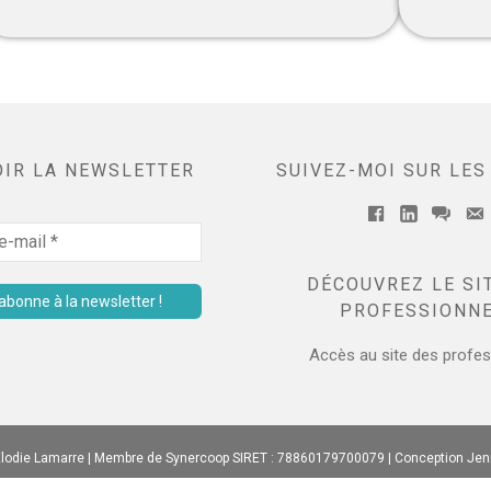
OIR LA NEWSLETTER
SUIVEZ-MOI SUR LES
Facebook
Linkedin
mess
E
DÉCOUVREZ LE SI
PROFESSIONN
Accès au site des profes
lodie Lamarre | Membre de Synercoop SIRET : 78860179700079 | Conception
Jenn