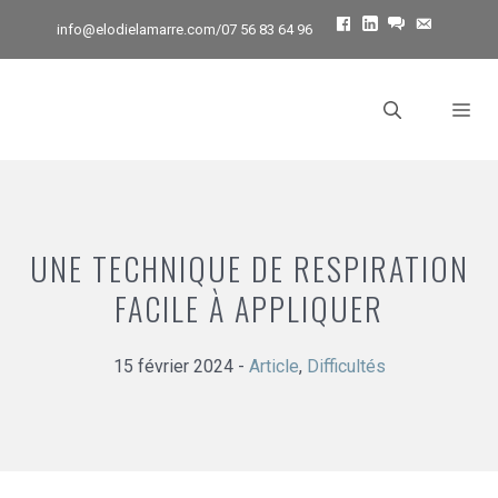
Facebook
Linkedin
messenger
Email
info@elodielamarre.com
/07 56 83 64 96
UNE TECHNIQUE DE RESPIRATION
FACILE À APPLIQUER
15 février 2024
-
Article
,
Difficultés