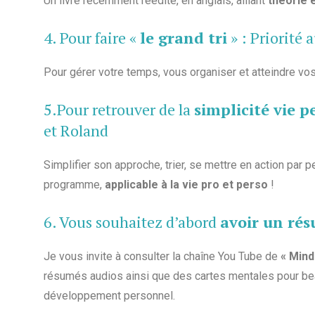
Un livre récemment réédité, en anglais, alliant
théorie 
4. Pour faire «
le grand tri
» :
Priorité 
Pour gérer votre temps, vous organiser et atteindre vos 
5.Pour retrouver de la
simplicité vie p
et Roland
Simplifier son approche, trier, se mettre en action par 
programme,
applicable à la vie pro et perso
!
6. Vous souhaitez d’abord
avoir un ré
Je vous invite à consulter la chaîne You Tube de
« Mind
résumés audios ainsi que des cartes mentales pour beau
développement personnel.