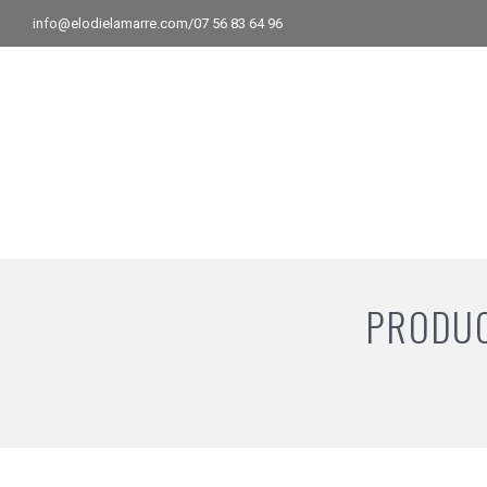
info@elodielamarre.com
/07 56 83 64 96
PRODUC