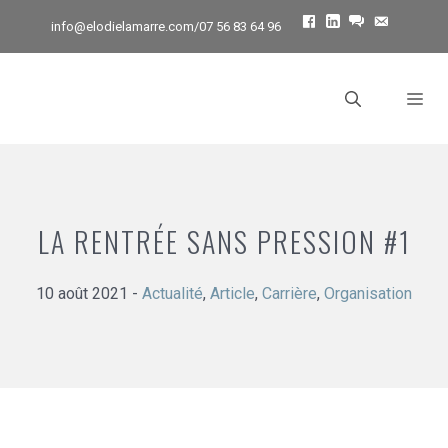
Facebook
Linkedin
messenger
Email
info@elodielamarre.com
/07 56 83 64 96
LA RENTRÉE SANS PRESSION #1
10 août 2021
-
Actualité
,
Article
,
Carrière
,
Organisation